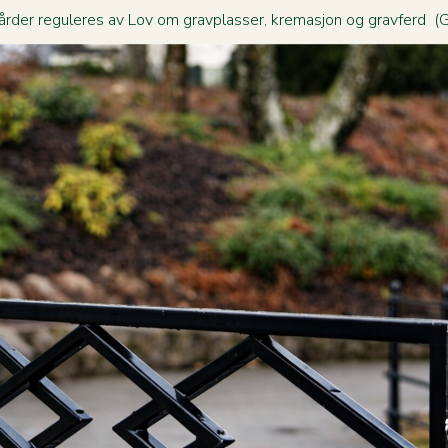
rder reguleres av Lov om gravplasser, kremasjon og gravferd (Gr